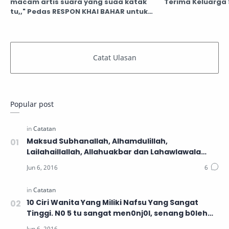
macam artis suara yang suaa katak
Terima Keluarga
tu,," Pedas RESPON KHAI BAHAR untuk
Seorang Artis Popular yang Hina
beliau...
Popular post
Maksud Subhanallah, Alhamdulillah,
Lailahaillallah, Allahuakbar dan Lahawlawala
Quwwataillabillahilaliyyilazim
10 Ciri Wanita Yang Miliki Nafsu Yang Sangat
Tinggi. N0 5 tu sangat men0nj0l, senang b0leh
nampak &amp; ramai wanita ada ni